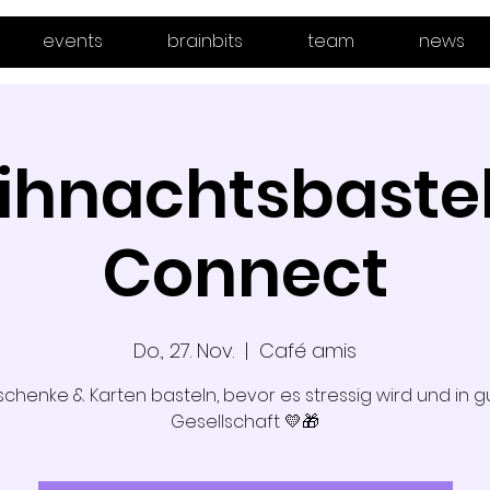
events
brainbits
team
news
ihnachtsbastel
Connect
Do., 27. Nov.
  |  
Café amis
chenke & Karten basteln, bevor es stressig wird und in g
Gesellschaft 💛🎁