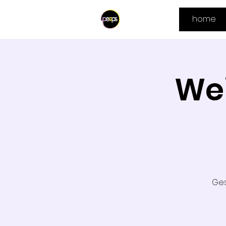
home
We
Ges