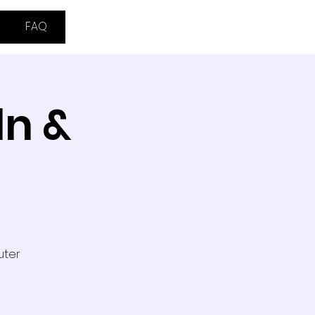
FAQ
n &
uter