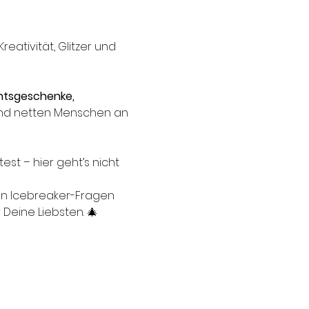
ativität, Glitzer und 
tsgeschenke, 
 und netten Menschen an 
st – hier geht’s nicht 
nen Icebreaker-Fragen 
eine Liebsten. 🎄