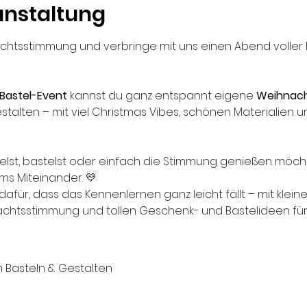
anstaltung
chtsstimmung und verbringe mit uns einen Abend voller Kre
Bastel-Event
 kannst du ganz entspannt eigene 
Weihnach
estalten – mit viel Christmas Vibes, schönen Materialien
kelst, bastelst oder einfach die Stimmung genießen möchte
ms Miteinander. 💛
dafür, dass das Kennenlernen ganz leicht fällt – mit klei
htsstimmung und tollen Geschenk- und Bastelideen für D
m Basteln & Gestalten