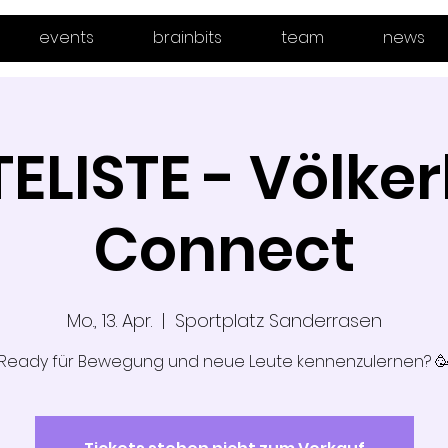
events
brainbits
team
news
LISTE - Völker
Connect
Mo., 13. Apr.
  |  
Sportplatz Sanderrasen
Ready für Bewegung und neue Leute kennenzulernen? 