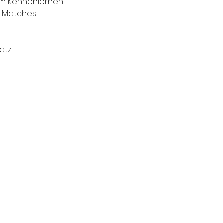
m Kennenlernen 
-Matches 
 
atz!