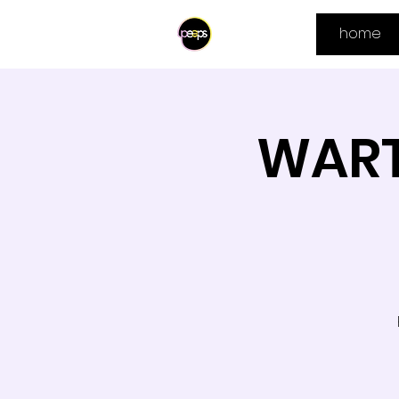
home
WARTE