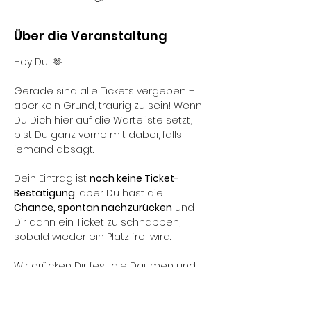
Über die Veranstaltung
Hey Du! 🫶
Gerade sind alle Tickets vergeben – 
aber kein Grund, traurig zu sein! Wenn 
Du Dich hier auf die Warteliste setzt, 
bist Du ganz vorne mit dabei, falls 
jemand absagt.
Dein Eintrag ist 
noch keine Ticket-
Bestätigung
, aber Du hast die 
Chance, spontan nachzurücken
 und 
Dir dann ein Ticket zu schnappen, 
sobald wieder ein Platz frei wird.
Wir drücken Dir fest die Daumen und 
hoffen, Dich bald beim nächsten 
Event zu sehen! ✨💛