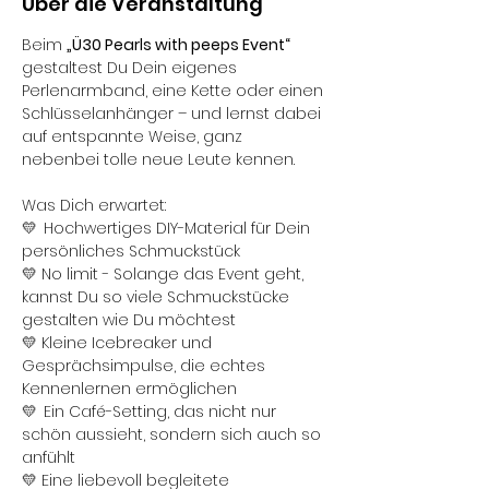
Über die Veranstaltung
Beim 
„Ü30 Pearls with peeps Event“
gestaltest Du Dein eigenes 
Perlenarmband, eine Kette oder einen 
Schlüsselanhänger – und lernst dabei 
auf entspannte Weise, ganz 
nebenbei tolle neue Leute kennen.
Was Dich erwartet:
💛  Hochwertiges DIY-Material für Dein 
persönliches Schmuckstück 
💛 No limit - Solange das Event geht, 
kannst Du so viele Schmuckstücke 
gestalten wie Du möchtest
💛 Kleine Icebreaker und 
Gesprächsimpulse, die echtes 
Kennenlernen ermöglichen
💛  Ein Café-Setting, das nicht nur 
schön aussieht, sondern sich auch so 
anfühlt
💛 Eine liebevoll begleitete 