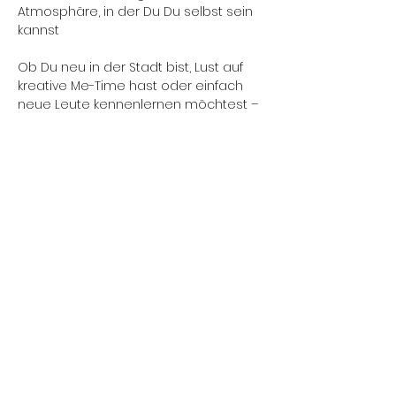
Atmosphäre, in der Du Du selbst sein 
kannst
Ob Du neu in der Stadt bist, Lust auf 
kreative Me-Time hast oder einfach 
neue Leute kennenlernen möchtest – 
dieses Event ist für Dich gemacht
.
Kein Druck. Kein Perfektionismus. Nur 
echtes Miteinander kreativ sein und 
dein ganz persönliches Unikat als 
Erinnerung.
📍  Ort: Café Neubar
👤 Alter ca. 30-40 Jahre
🎟️ nur begrenzte Anzahl an Plätzen 
verfügbar – sichere Dir jetzt Dein Ticket 
und sei dabei.
Mehr anzeigen