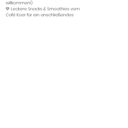
willkommen!)
💛 Leckere Snacks & Smoothies vom 
Café Koer für ein anschließendes 
Picknick
💛 Gemeinschaft, Natur und gute Vibes
📍 Ort: Treffpunkt ist an der 
Straßenbahnhaltestelle Talavera (von 
dort aus gehen wir gemeinsam auf 
die Wiesen) 
🕒 Zeit: 14.06. 15-17Uhr 
❗️Bitte bring Deine eigene Yogamatte 
mit.
Lass den Alltag mit uns beim Yoga & 
Picknick hinter Dir und lerne neue 
Leute kennen – wir freuen uns auf Dich!
🐥
Diese Veranstaltung teilen