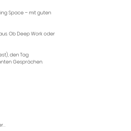
king Space – mit guten 
aus. Ob Deep Work oder 
st), den Tag 
annten Gesprächen.
)
er…