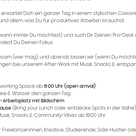
 erwartet Dich ein ganzer Tag in einem stylischen Cowor
nd allem, was Du für produktives Arbeiten brauchst.
wann immer Du möchtest) und such Dir Deinen Pro-Desk 
indest Du Deinen Fokus.
nsam (wer mag), und abends lassen wir (wenn Du möchte
ngen bei unserem After-Work mit Musik, Snacks & entsp
working Space ab 
8:00 Uhr (open arrival)
fee & Wasser den ganzen Tag
-Arbeitsplatz mit Bildschirm
ause
 (Bring your Lunch oder entdecke Spots in der Nähe
Musik, Snacks & Community-Vibes ab 18:00 Uhr
r Freelancer:innen, Kreative, Studierende, Side-Hustler od