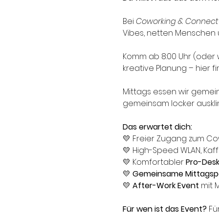
Bei 
Coworking & Connect
Vibes, netten Menschen u
Komm ab 8:00 Uhr (oder 
kreative Planung – hier f
Mittags essen wir gemei
gemeinsam locker auskli
Das erwartet dich:
💛 Freier Zugang zum Co
💛 High-Speed WLAN, Kaf
💛 Komfortabler 
Pro-Desk
💛 
Gemeinsame Mittagsp
💛 
After-Work Event
 mit 
Für wen ist das Event? 
Fü