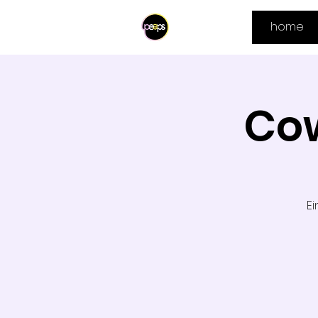
home
Cow
Ei