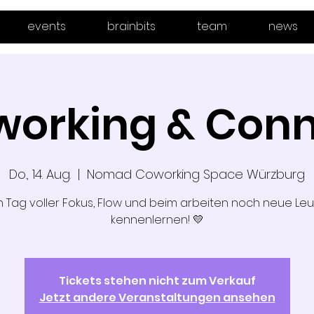
events
brainbits
team
news
orking & Con
Do., 14. Aug.
  |  
Nomad Coworking Space Würzburg
n Tag voller Fokus, Flow und beim arbeiten noch neue Le
kennenlernen! 💛
Tickets stehen nicht zum Verkauf
Jetzt andere Veranstaltungen ansehen