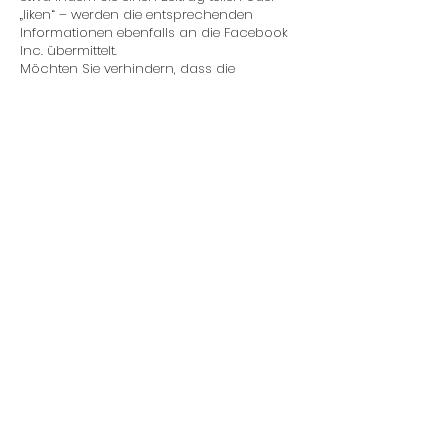
„liken“ – werden die entsprechenden
Informationen ebenfalls an die Facebook
Inc. übermittelt.
Möchten Sie verhindern, dass die
Facebook. Inc. diese Daten mit Ihrem
Facebook-Konto verknüpft, loggen Sie sich
bitte vor dem Besuch dieser Website bei
Facebook aus.
Weiterhin nutzt diese Website die „+1“-
Schaltfläche von Google Plus. Betrieben
wird diese von der Google Inc. (1600
Amphitheatre Parkway Mountain View, CA
94043, USA). Besuchen Sie eine Seite,
welche die „+1“-Schaltfläche enthält,
entsteht eine direkte Verbindung zwischen
Ihrem Browser und den Google-Servern.
Der Websitebetreiber hat daher keinerlei
Einfluss auf die Natur und den Umfang der
Daten, welche das Plugin an die Server der
Google Inc. übermitteln. Klicken Sie auf den
„+1“-Button, während Sie in Google +
angemeldet sind, teilen Sie die Inhalte der
Seite auf Ihrem öffentlichen Profil.
Personenbezogene Daten werden laut der
Google Inc. erst dann erhoben, wenn Sie