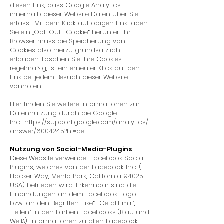
diesen Link, dass Google Analytics
innerhalb dieser Website Daten über Sie
erfasst. Mit dem Klick auf obigen Link laden
Sie ein „Opt-Out- Cookie“ herunter. Ihr
Browser muss die Speicherung von
Cookies also hierzu grundsätzlich
erlauben. Löschen Sie Ihre Cookies
regelmäßig, ist ein erneuter Klick auf den
Link bei jedem Besuch dieser Website
vonnöten.
Hier finden Sie weitere Informationen zur
Datennutzung durch die Google
Inc.:
https://support.google.com/analytics/
answer/6004245?hl=de
Nutzung von Social-Media-Plugins
Diese Website verwendet Facebook Social
Plugins, welches von der Facebook Inc. (1
Hacker Way, Menlo Park, California 94025,
USA) betrieben wird. Erkennbar sind die
Einbindungen an dem Facebook-Logo
bzw. an den Begriffen „Like“, „Gefällt mir“,
„Teilen“ in den Farben Facebooks (Blau und
Weiß). Informationen zu allen Facebook-